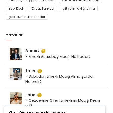
uzman çavuş yıpranma payı
vasi tayini emekli maaşı
Yapı Kredi
Ziraat Bankası
çift yetim aylığı alma
şark tazminatı ne kadar
Yazarlar
Ahmet
- Emekli Astsubay Maaşı Ne Kadar?
Emre
- Babadan Emekli Maaşı Alma Şartları
Nelerdir?
İlhan
- Cezaevine Giren Emeklinin Maaşı Kesilir
mi?
Gizliliğinize saygı duyuyoruz