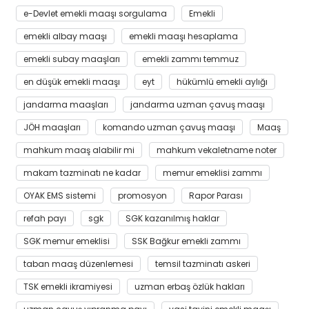
e-Devlet emekli maaşı sorgulama
Emekli
emekli albay maaşı
emekli maaşı hesaplama
emekli subay maaşları
emekli zammı temmuz
en düşük emekli maaşı
eyt
hükümlü emekli aylığı
jandarma maaşları
jandarma uzman çavuş maaşı
JÖH maaşları
komando uzman çavuş maaşı
Maaş
mahkum maaş alabilir mi
mahkum vekaletname noter
makam tazminatı ne kadar
memur emeklisi zammı
OYAK EMS sistemi
promosyon
Rapor Parası
refah payı
sgk
SGK kazanılmış haklar
SGK memur emeklisi
SSK Bağkur emekli zammı
taban maaş düzenlemesi
temsil tazminatı askeri
TSK emekli ikramiyesi
uzman erbaş özlük hakları