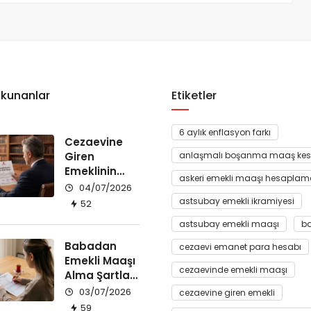
Okunanlar
Etiketler
6 aylık enflasyon farkı
Cezaevine
Giren
anlaşmalı boşanma maaş kes
Emeklinin
askeri emekli maaşı hesaplam
Maaşı Kesilir
04/07/2026
mi?
astsubay emekli ikramiyesi
52
astsubay emekli maaşı
ba
Babadan
cezaevi emanet para hesabı
Emekli Maaşı
cezaevinde emekli maaşı
Alma Şartları
Nelerdir?
03/07/2026
cezaevine giren emekli
59