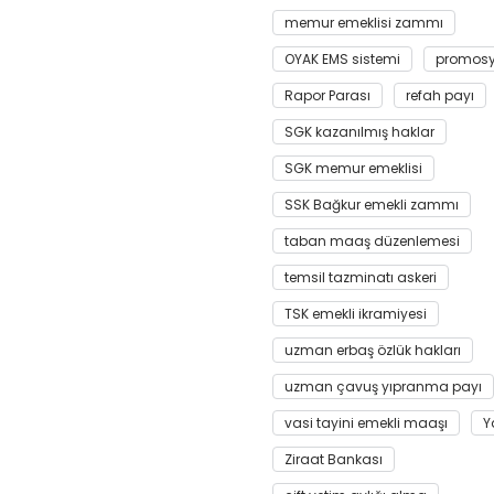
memur emeklisi zammı
OYAK EMS sistemi
promos
Rapor Parası
refah payı
SGK kazanılmış haklar
SGK memur emeklisi
SSK Bağkur emekli zammı
taban maaş düzenlemesi
temsil tazminatı askeri
TSK emekli ikramiyesi
uzman erbaş özlük hakları
uzman çavuş yıpranma payı
vasi tayini emekli maaşı
Y
Ziraat Bankası