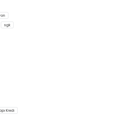
yon
sgk
apı Kredi