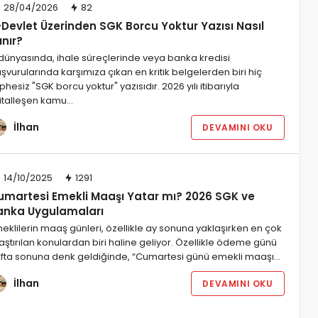
28/04/2026
82
-Devlet Üzerinden SGK Borcu Yoktur Yazısı Nasıl
ınır?
 dünyasında, ihale süreçlerinde veya banka kredisi
şvurularında karşımıza çıkan en kritik belgelerden biri hiç
phesiz "SGK borcu yoktur" yazısıdır. 2026 yılı itibarıyla
jitalleşen kamu…
İlhan
DEVAMINI OKU
14/10/2025
1291
umartesi Emekli Maaşı Yatar mı? 2026 SGK ve
anka Uygulamaları
eklilerin maaş günleri, özellikle ay sonuna yaklaşırken en çok
aştırılan konulardan biri haline geliyor. Özellikle ödeme günü
fta sonuna denk geldiğinde, “Cumartesi günü emekli maaşı…
İlhan
DEVAMINI OKU