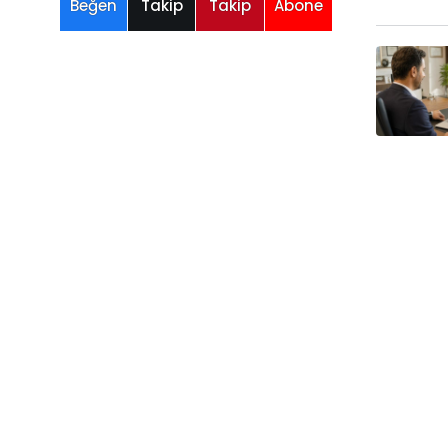
Beğen
Takip
Takip
Abone