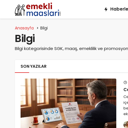
Haberle
Anasayfa
Bilgi
Bilgi
Bilgi kategorisinde SGK, maaş, emeklilik ve promosyon k
SON YAZILAR
C
Ce
iç
be
ek