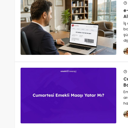
e
Al
İş
ba
şü
di
C
B
Em
ar
ha