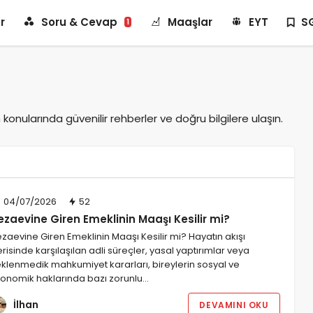
r
Soru & Cevap
Maaşlar
EYT
S
1
onularında güvenilir rehberler ve doğru bilgilere ulaşın.
04/07/2026
52
ezaevine Giren Emeklinin Maaşı Kesilir mi?
zaevine Giren Emeklinin Maaşı Kesilir mi? Hayatın akışı
erisinde karşılaşılan adli süreçler, yasal yaptırımlar veya
klenmedik mahkumiyet kararları, bireylerin sosyal ve
onomik haklarında bazı zorunlu…
İlhan
DEVAMINI OKU