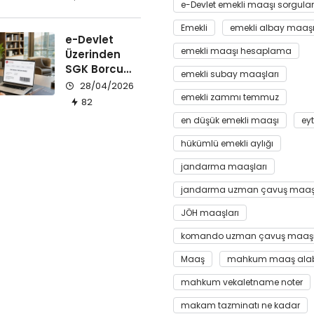
e-Devlet emekli maaşı sorgul
Emekli
emekli albay maaş
e-Devlet
emekli maaşı hesaplama
Üzerinden
SGK Borcu
emekli subay maaşları
Yoktur Yazısı
28/04/2026
Nasıl Alınır?
emekli zammı temmuz
82
en düşük emekli maaşı
eyt
hükümlü emekli aylığı
jandarma maaşları
jandarma uzman çavuş maaş
JÖH maaşları
komando uzman çavuş maaş
Maaş
mahkum maaş alabi
mahkum vekaletname noter
makam tazminatı ne kadar