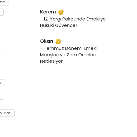
ama
Kerem
ı
- 12. Yargı Paketinde Emekliye
Hukuki Güvence!
Okan
- Temmuz Dönemi Emekli
Maaşları ve Zam Oranları
Netleşiyor
ı
ı
lir mi