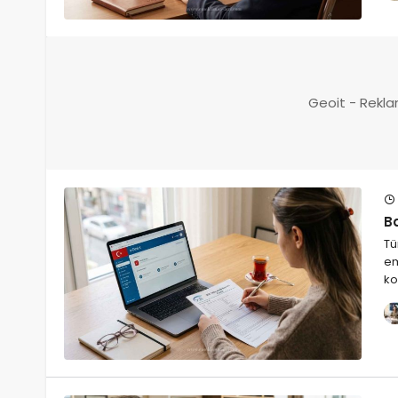
Geoit - Rekla
B
Tü
em
ko