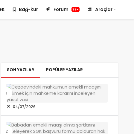
GK
Bağ-kur
Forum
Araçlar
99+
SON YAZILAR
POPÜLER YAZILAR
Cezaevi
Giren
Emeklini
Maaşı
04/07/2026
Kesilir
mi?
Babada
Emekli