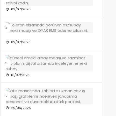
Maaşı
Alma
03/07/2026
Şartları
Nelerdir?
Emekli
Astsuba
Maaşı
Ne
02/07/2026
Kadar?
Emekli
Albay
Maaşı
Ne
01/07/2026
Kadar?
Jandar
Uzman
Çavuş
Maaşı
29/06/2026
Ne